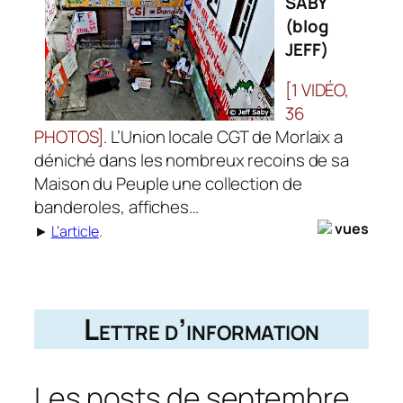
SABY
(blog
JEFF)
[1 VIDÉO,
36
PHOTOS]
. L’Union locale CGT de Morlaix a
déniché dans les nombreux re­coins de sa
Maison du Peuple une collection de
banderoles, affiches…
vues
►
L’article
.
Lettre d’information
Les posts de septembre