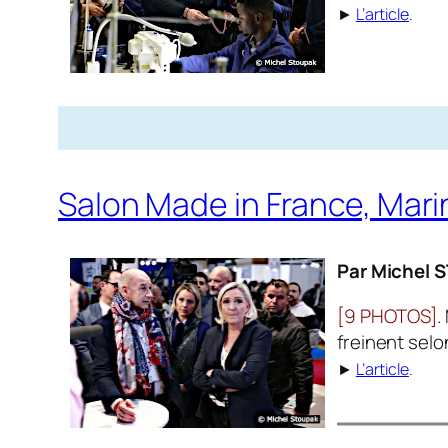
►
L’article
.
Salon Made in France, Mar
Par Michel 
[9 PHOTOS]
.
freinent selo
►
L’article
.