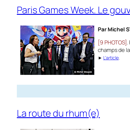
Paris Games Week. Le gouv
Par Michel 
[9 PHOTOS]
.
champs de la
►
L’article
.
La route du rhum(e)