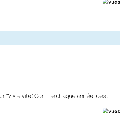
vues
our “Vivre vite”. Comme chaque année, c’est
vues