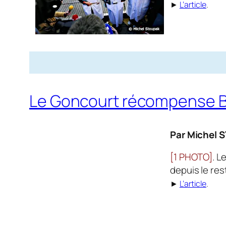
►
L’article
.
Le Goncourt récompense Brig
Par Michel 
[1 PHOTO]
. L
depuis le res
►
L’article
.