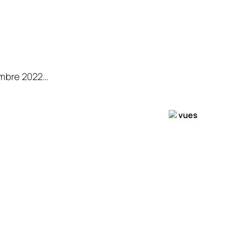
embre 2022…
vues