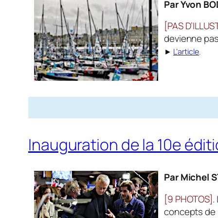
Par Yvon BO
[PAS D’ILLUS
devienne pas
►
L’article
.
Inauguration de la 10e édit
Par Michel 
[9 PHOTOS]
.
concepts de “