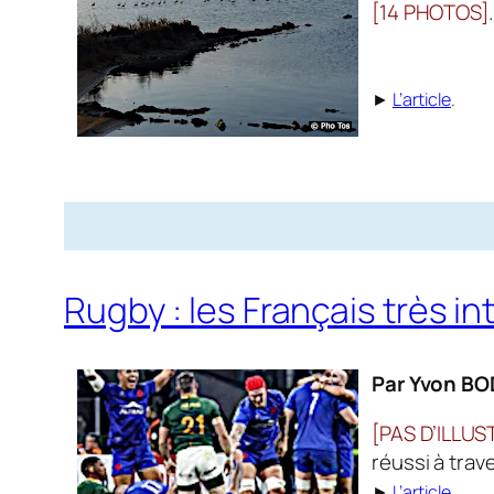
[14 PHOTOS]
►
L’article
.
Rugby : les Français très int
Par Yvon BO
[PAS D’ILLUS
réussi à trav
►
L’article
.