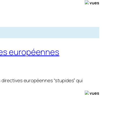
vues
ives européennes
 directives euro­péennes “stupides” qui
vues