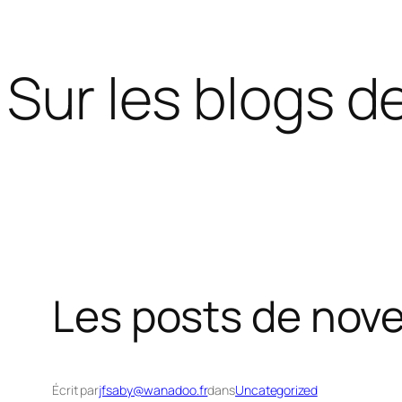
Aller
Sur les blogs de
au
contenu
Les posts de nov
Écrit par
jfsaby@wanadoo.fr
dans
Uncategorized